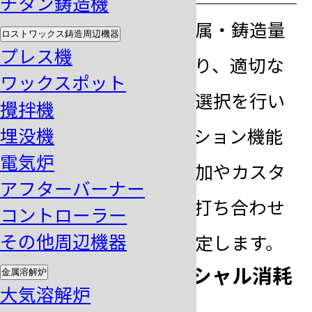
チタン鋳造機
お客様ご希望の金属・鋳造量
ロストワックス鋳造周辺機器
プレス機
や生産量などにより、適切な
ワックスポット
鋳造機や溶解炉の選択を行い
攪拌機
埋没機
ます。また、オプション機能
電気炉
や安全機構等の付加やカスタ
アフターバーナー
マイズの内容をお打ち合わせ
コントローラー
その他周辺機器
し装置の仕様を決定します。
step
専用器具・イニシャル消耗
金属溶解炉
2
大気溶解炉
材の有無