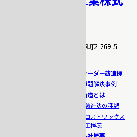
会社
〒331-0811
埼玉県さいたま市北区吉野町2-269-5
TEL.048-662-7730
TOP
オーダー鋳造機
製品一覧
課題解決事例
ロストワックス鋳造機
鋳造とは
ロストワックス鋳造周
鋳造法の種類
辺機器
ロストワックス
溶解炉
工程表
ラバーキャスト
会社概要