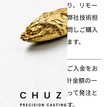
た内容と期間により、リモー
トでの講習、又は弊社技術担
当が設置場所へ訪問しご購入
による実習を行います。
step
お支払い
8
弊社銀行口座へのご入金をお
願い致します。合計金額の一
部のお支払いを持って発注と
なる場合もあります。