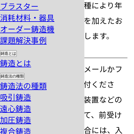
え付け調整費や機種により年
ブラスター
消耗材料・器具
間サポート料などを加えたお
オーダー鋳造機
見積書を発行いたします。
課題解決事例
step
発注
4
鋳造とは
鋳造とは
弊社まで発注書をメールかフ
鋳造法の種類
ァックスにてご送付くださ
鋳造法の種類
吸引鋳造
い。カスタマイズ装置などの
遠心鋳造
一部の製品に対して、前受け
加圧鋳造
金をお願いする場合には、入
複合鋳造