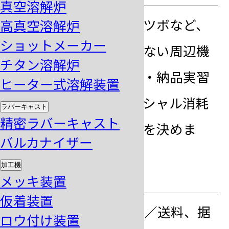
真空溶解炉
ステンリングやルツボなど、
高真空溶解炉
ショットメーカー
お客様がお持ちでない周辺機
チタン溶解炉
器・鋳造専用器具・納品実習
ヒーター式溶解装置
で必要となるイニシャル消耗
ラバーキャスト
精密ラバーキャスト
材料の種類や数量を決めま
バルカナイザー
す。
加工機
step
お見積り書発行
メッキ装置
3
仮着装置
1・2の内容に梱包／送料、据
ロウ付け装置