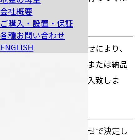
会社概要
さい。
ご購入・設置・保証
step
納品
6
各種お問い合わせ
ENGLISH
事前のお打ち合わせにより、
弊社による輸送、または納品
代行業者により納入致しま
す。
step
納品実習
7
事前のお打ち合わせで決定し