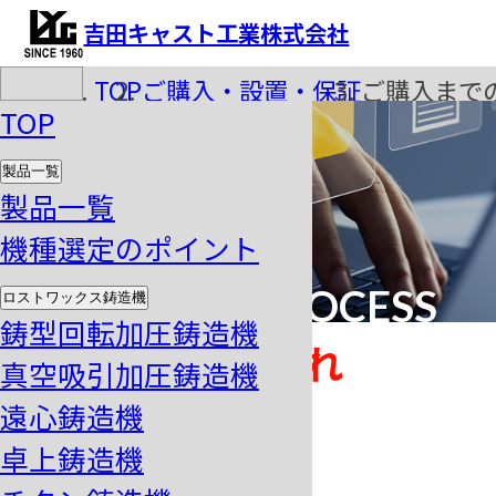
吉田キャスト工業株式会社
TOP
ご購入・設置・保証
ご購入まで
TOP
製品一覧
製品一覧
機種選定のポイント
PURCHASE PROCESS
ロストワックス鋳造機
鋳型回転加圧鋳造機
ご購入までの流れ
真空吸引加圧鋳造機
遠心鋳造機
step
卓上鋳造機
機種選定
1