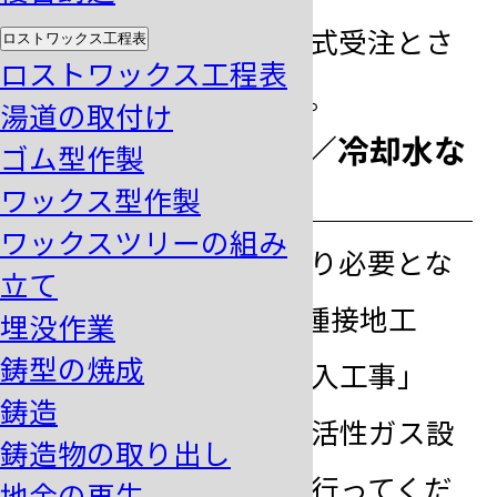
金確認をもって正式受注とさ
ロストワックス工程表
ロストワックス工程表
せていただきます。
湯道の取付け
step
導入準備（電気／冷却水な
ゴム型作製
5
ど）
ワックス型作製
ワックスツリーの組み
鋳造機の仕様により必要とな
立て
る「電気工事（D種接地工
埋没作業
鋳型の焼成
事）」「冷却水導入工事」
鋳造
「圧力配管」「不活性ガス設
鋳造物の取り出し
備」の準備などを行ってくだ
地金の再生