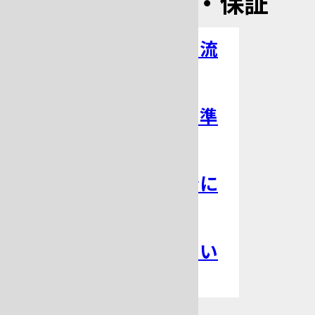
ご購入・設置・保証
ご購入までの流
れ
鋳造機購入の準
備
届け出／法令に
ついて
海外移設につい
て